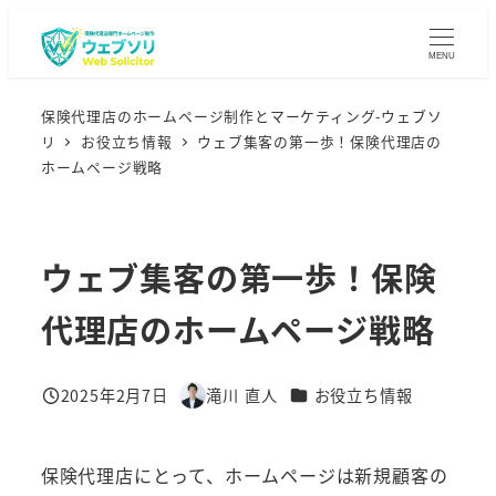
メ
イ
MENU
ン
コ
保険代理店のホームページ制作とマーケティング-ウェブソ
リ
お役立ち情報
ウェブ集客の第一歩！保険代理店の
ン
ホームページ戦略
テ
ン
ツ
ウェブ集客の第一歩！保険
へ
移
代理店のホームページ戦略
動
カテゴリー
2025年2月7日
滝川 直人
お役立ち情報
投稿日
著
者
保険代理店にとって、ホームページは新規顧客の