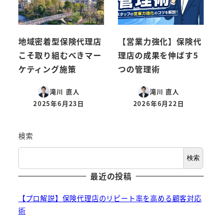
地域密着型保険代理店
【営業力強化】保険代
こそ取り組むべきマー
理店の成果を伸ばす5
ケティング施策
つの管理術
滝川 直人
滝川 直人
2025年6月23日
2026年6月22日
投稿日
投稿日
検索
検索
最近の投稿
【プロ解説】保険代理店のリピート率を高める顧客対応
術