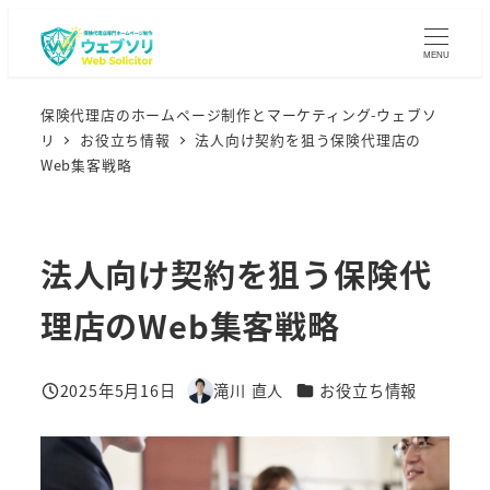
メ
イ
MENU
ン
コ
保険代理店のホームページ制作とマーケティング-ウェブソ
リ
お役立ち情報
法人向け契約を狙う保険代理店の
ン
Web集客戦略
テ
ン
ツ
法人向け契約を狙う保険代
へ
移
理店のWeb集客戦略
動
カテゴリー
2025年5月16日
滝川 直人
お役立ち情報
投稿日
著
者