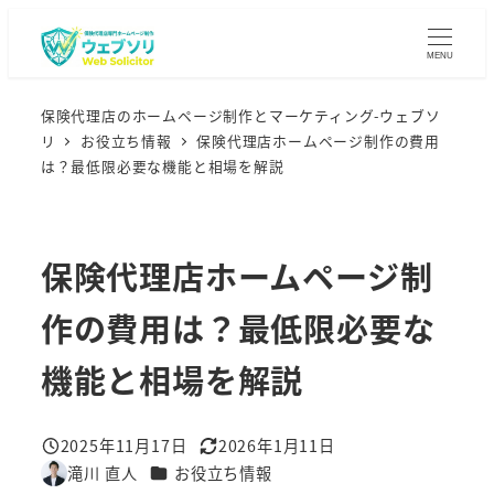
メ
イ
MENU
ン
コ
保険代理店のホームページ制作とマーケティング-ウェブソ
リ
お役立ち情報
保険代理店ホームページ制作の費用
ン
は？最低限必要な機能と相場を解説
テ
ン
ツ
保険代理店ホームページ制
へ
移
作の費用は？最低限必要な
動
機能と相場を解説
2025年11月17日
2026年1月11日
投稿日
更新日
カテゴリー
滝川 直人
お役立ち情報
著