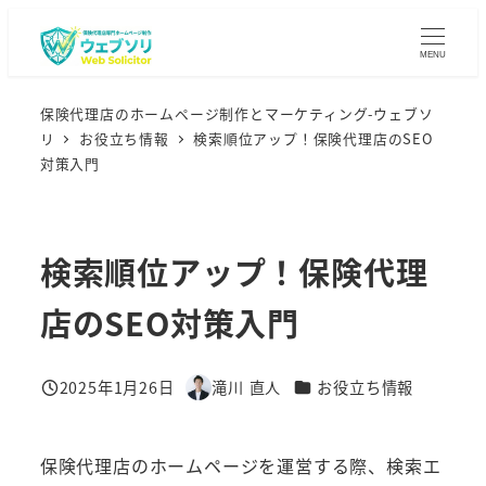
メ
イ
MENU
ン
コ
保険代理店のホームページ制作とマーケティング-ウェブソ
リ
お役立ち情報
検索順位アップ！保険代理店のSEO
ン
対策入門
テ
ン
ツ
検索順位アップ！保険代理
へ
移
店のSEO対策入門
動
カテゴリー
2025年1月26日
滝川 直人
お役立ち情報
投稿日
著
者
保険代理店のホームページを運営する際、検索エ