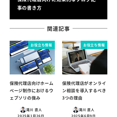
事の書き方
関連記事
お役立ち情報
お役立ち情報
保険代理店向けホーム
保険代理店がオンライ
ページ制作におけるウ
ン相談を導入するべき
ェブソリの強み
3つの理由
滝川 直人
滝川 直人
2025年1月26日
2025年6月9日