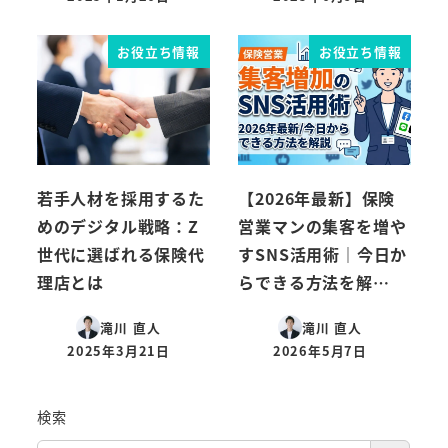
投稿日
投稿日
お役立ち情報
お役立ち情報
若手人材を採用するた
【2026年最新】保険
めのデジタル戦略：Z
営業マンの集客を増や
世代に選ばれる保険代
すSNS活用術｜今日か
理店とは
らできる方法を解…
滝川 直人
滝川 直人
2025年3月21日
2026年5月7日
投稿日
投稿日
検索